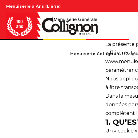
Menuiserie à Ans (Liège)
La présente po
différents ty
Menuiserie Collignon
Prote
www.menuiseri
paramétrer c
Nous appliqu
à être transp
Dans la mesur
données perso
complètent l
1. QU’E
Un « cookie »