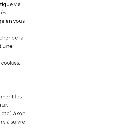
tique vie
tés
age en vous
cher de la
 d’une
 cookies,
oment les
eur.
etc.) à son
re à suivre