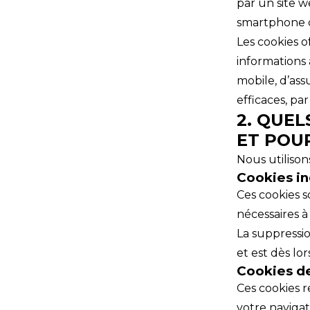
par un site w
smartphone d
Les cookies o
informations 
mobile, d’ass
efficaces, pa
2. QUEL
ET POU
Nous utilison
Cookies i
Ces cookies s
nécessaires à
La suppressio
et est dès lo
Cookies d
Ces cookies r
votre navigat