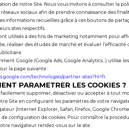
ation de notre Site. Nous vous invitons à consulter la poli
 réseaux sociaux afin de prendre connaissance des finali
 des informations recueillies grâce à ces boutons de part
urs sites respectifs.
ont utilisés à des fins de marketing notamment pour affi
lée, réaliser des études de marché et évaluer l’efficacité
licitaire.
ment Google (Google Ads, Google Analytics...) utilise les
ur la page suivante :
ies.google.com/technologies/partner-sites?hl=fr
.
MENT PARAMETRER LES COOKIES ?
facilement supprimer, désactiver ou accepter à tout m
tre Site en configurant les paramètres de votre navigat
teur (Internet Explorer, Safari, Firefox, Google Chrome 
de configuration de cookies. Pour connaître la procédu
tre navigateur rendez-vous sur le site :