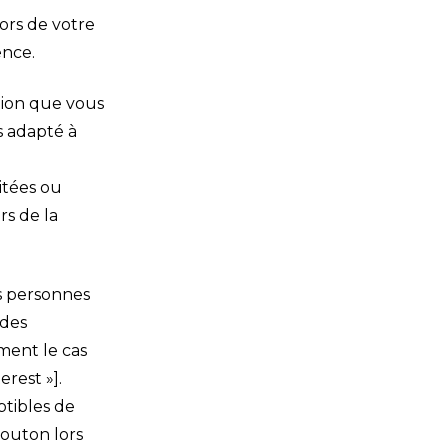
ors de votre
ence.
ation que vous
us adapté à
itées ou
rs de la
s personnes
 des
ment le cas
erest »].
ptibles de
bouton lors