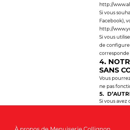
http://www.al
Si vous souh
Facebook), vo
http://www.y
Si vous utili
de configure
corresponde 
4. NOTR
SANS CO
Vous pourrez 
ne pas fonct
5. D’AUTR
Si vous avez 
À propos de Menuiserie Collignon