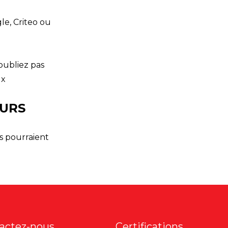
le, Criteo ou
’oubliez pas
ux
OURS
s pourraient
actez-nous
Certifications