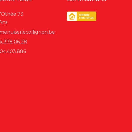
'Othée 73
Ans
menuiseriecollignon.be
04 378 06 28
04.403.886