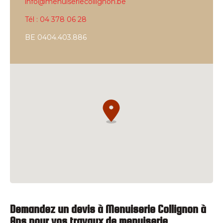
info@menuiseriecollignon.be
Tél : 04 378 06 28
BE 0404.403.886
Demandez un devis à Menuiserie Collignon à
Ans pour vos
travaux de menuiserie