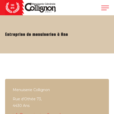
Entreprise de menuiseries à Ans
Menuiserie Collignon
Rue d'Othée 73,
4430 Ans