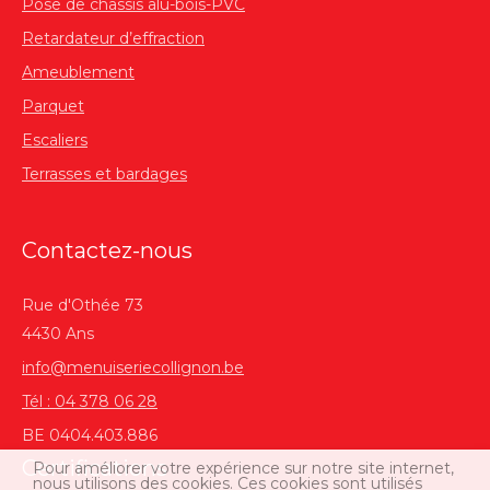
Pose de châssis alu-bois-PVC
Retardateur d’effraction
Ameublement
Parquet
Escaliers
Terrasses et bardages
Contactez-nous
Rue d'Othée 73
4430 Ans
info@menuiseriecollignon.be
Tél : 04 378 06 28
BE 0404.403.886
Certifications
Pour améliorer votre expérience sur notre site internet,
nous utilisons des cookies. Ces cookies sont utilisés